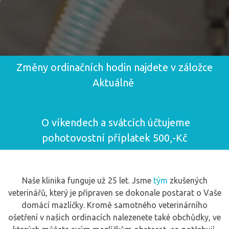
Změny ordinačních hodin najdete v záložce
Aktuálně
O víkendech a svátcích účtujeme
pohotovostní příplatek 500,-Kč
Naše klinika funguje už 25 let. Jsme
tým
zkušených
veterinářů, který je připraven se dokonale postarat o Vaše
domácí mazlíčky. Kromě samotného veterinárního
ošetření v našich ordinacích nalezenete také obchůdky, ve