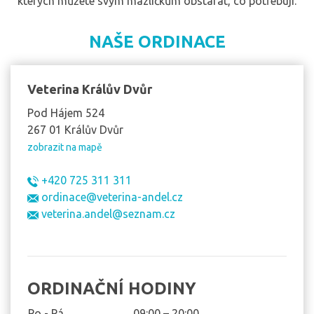
kterých můžete svým mazlíčkům obstarat, co potřebují.
NAŠE ORDINACE
Veterina Králův Dvůr
Pod Hájem 524
267 01 Králův Dvůr
zobrazit na mapě
+420 725 311 311
ordinace@veterina-andel.cz
veterina.andel@seznam.cz
ORDINAČNÍ HODINY
Po - Pá
09:00 – 20:00